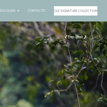
LOG/GUIAS
CONTACTO
OLE SIGNATURE COLLECTION
❮
Prev
/
Next
❯