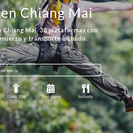
 en Chiang Mai
en Chiang Mai. 38 plataformas con
lmuerzo y transporte incluido.
periencia
Edad 10+
Tour diario
Incluida