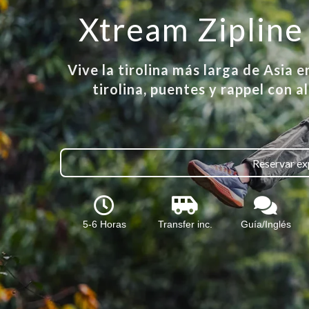
Xtream Zipline
Vive la tirolina más larga de Asia 
tirolina, puentes y rappel con a
Reservar ex
5-6 Horas
Transfer inc.
Guía/Inglés