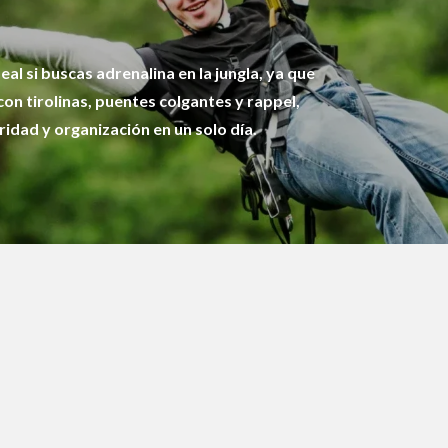
eal si buscas adrenalina en la jungla, ya que
con tirolinas, puentes colgantes y rappel,
dad y organización en un solo día.