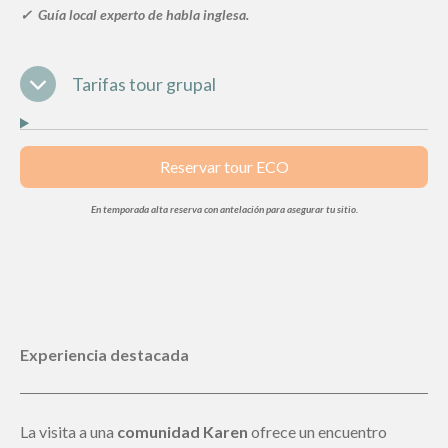
✓ Guía local experto de habla inglesa
.
Tarifas tour grupal
Reservar tour ECO
En temporada alta reserva con antelación para asegurar tu sitio.
Experiencia destacada
La visita a una
comunidad Karen
ofrece un encuentro