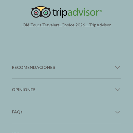
Olé Tours Travelers’ Choice 2026 – TripAdvisor
RECOMENDACIONES
12Go Asia
OPINIONES
Transporte en Asia
Google
FAQs
Trip.com
Lee nuestras reseñas
Hoteles y Vuelos
Preguntas frecuentes