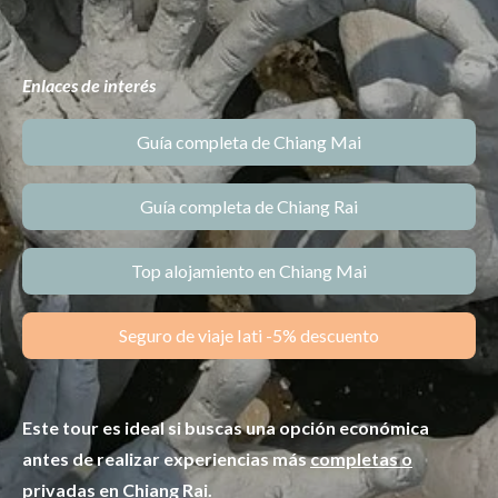
Enlaces de interés
Guía completa de Chiang Mai
Guía completa de Chiang Rai
Top alojamiento en Chiang Mai
Seguro de viaje Iati -5% descuento
Este tour es ideal si buscas una opción económica
antes de realizar experiencias más
completas o
privadas en Chiang Rai
.