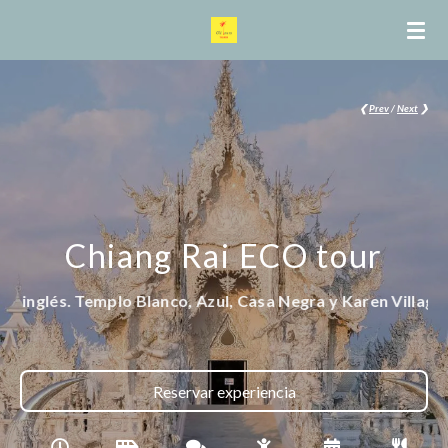
Ir
al
contenido
principal
❮
Prev
/
Next
❯
Chiang Rai ECO tour
, Azul, Casa Negra y Karen Village, con almuerzo incluido.
Reservar experiencia