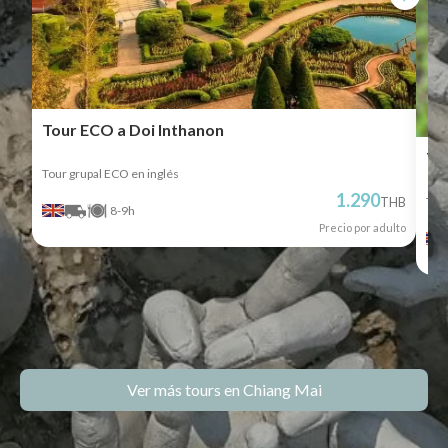
Tour ECO a Doi Inthanon
To
Tour grupal ECO en inglés
1.290
Tour
THB
8-9h
Precio por adulto
Ver más tours en Chiang Mai