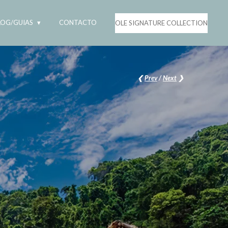
LOG/GUIAS
CONTACTO
OLE SIGNATURE COLLECTION
❮
Prev
/
Next
❯