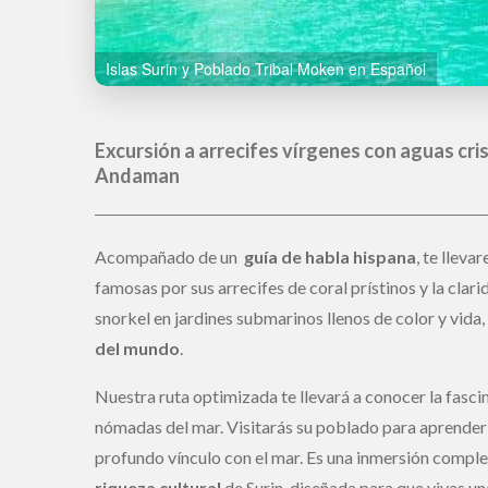
Moken Village
Excursión a arrecifes vírgenes con aguas cri
Andaman
Acompañado de un
guía de habla hispana
, te lleva
famosas por sus arrecifes de coral prístinos y la clar
snorkel en jardines submarinos llenos de color y vida
del mundo
.
Nuestra ruta optimizada te llevará a conocer la fasci
nómadas del mar. Visitarás su poblado para aprender 
profundo vínculo con el mar. Es una inmersión comple
riqueza cultural
de Surin, diseñada para que vivas u