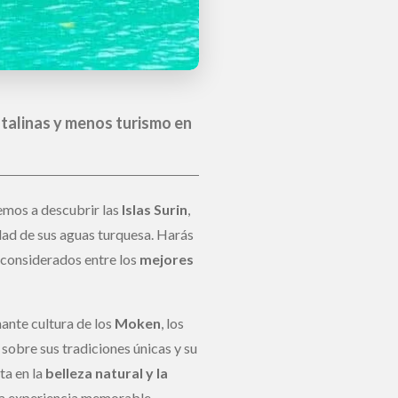
Aguas cristalinas de Surin Island
stalinas y menos turismo en
remos a descubrir las
Islas Surin
,
idad de sus aguas turquesa. Harás
, considerados entre los
mejores
nante cultura de los
Moken
, los
sobre sus tradiciones únicas y su
ta en la
belleza natural y la
na experiencia memorable,