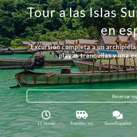
Tour a las Islas S
en es
Excursión completa a un archipiélag
playas tranquilas y una ex
Reservar ex
12 Horas
Transfer inc.
Guía/Español