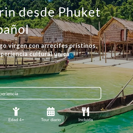
urin desde Phuket
pañol
o virgen con arrecifes prístinos,
periencia cultural única
periencia
Edad 4+
Tour diario
Incluida