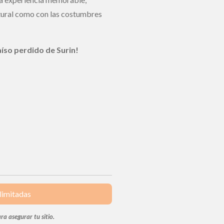
tural como con las costumbres
raíso perdido de Surin!
 limitadas
a asegurar tu sitio.