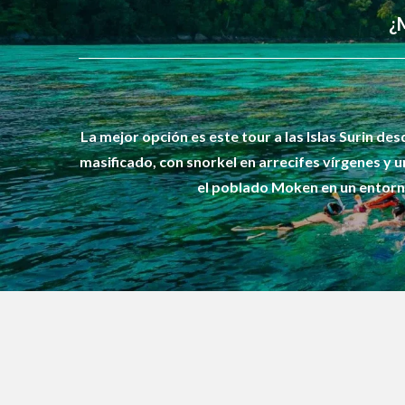
¿M
La mejor opción es este tour a las Islas Surin d
masificado, con snorkel en arrecifes vírgenes y u
el poblado Moken en un entorn