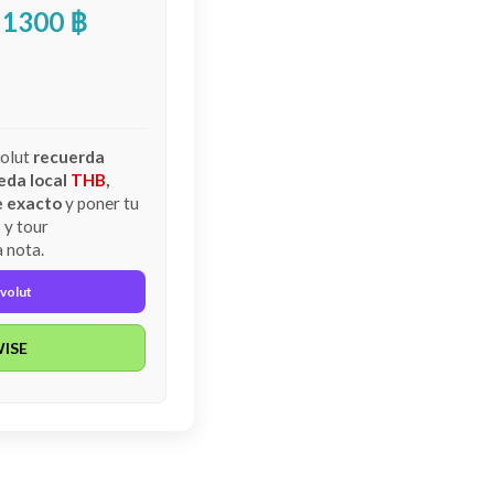
: 1300 ฿
volut
recuerda
eda local
THB
,
e exacto
y poner tu
y tour
a nota.
volut
ISE