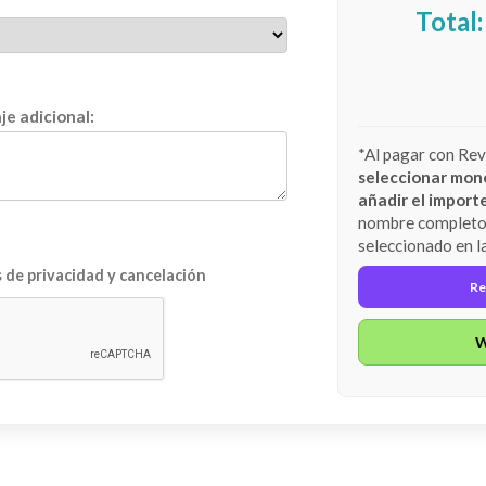
Total
e adicional:
*Al pagar con Re
seleccionar mon
añadir el import
nombre completo 
seleccionado en l
s de privacidad y cancelación
Re
W