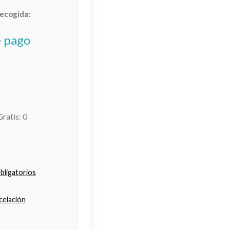
recogida:
e pago
Gratis:
0
bligatorios
ncelación