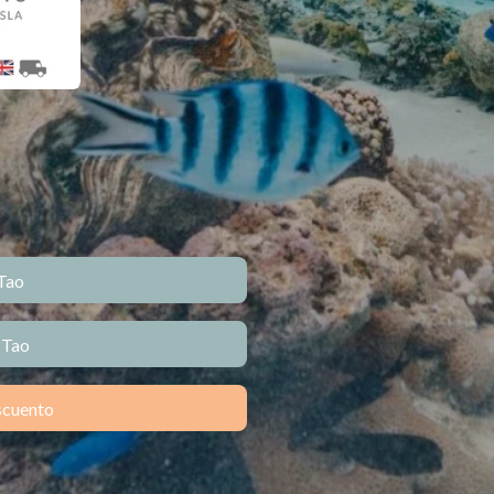
Tao
 Tao
escuento