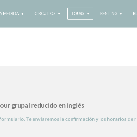
 A MEDIDA
CIRCUITOS
TOURS
RENTING
B
Tour grupal reducido en inglés
rmulario. Te enviaremos la confirmación y los horarios de r