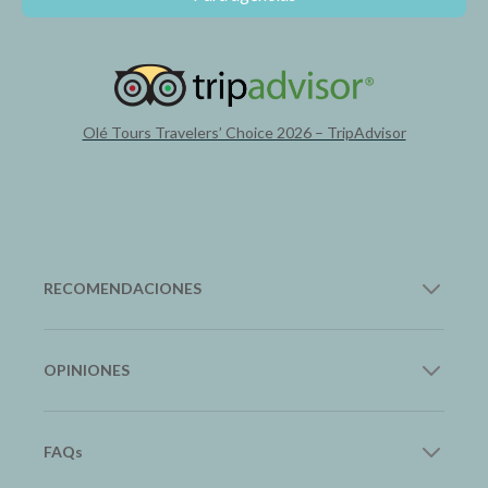
Olé Tours Travelers’ Choice 2026 – TripAdvisor
RECOMENDACIONES
12Go Asia
OPINIONES
Transporte en Asia
Google
FAQs
Trip.com
Lee nuestras reseñas
Hoteles y Vuelos