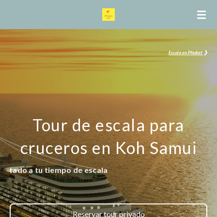
Ir
al
contenido
principal
Escala en Phuket
❯
Tour de escala para
cruceros en Koh Samui
iempo de escala
Reservar tour privado