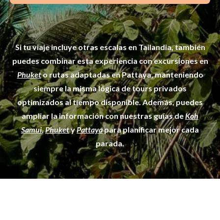
Si tu viaje incluye otras escalas en Tailandia, también
puedes combinar esta experiencia con excursiones en
Phuket
o rutas adaptadas en Pattaya, manteniendo
siempre la misma lógica de tours privados
optimizados al tiempo disponible. Además, puedes
ampliar la información con nuestras guías de
Koh
Samui
,
Phuket
y
Pattaya
para planificar mejor cada
parada.