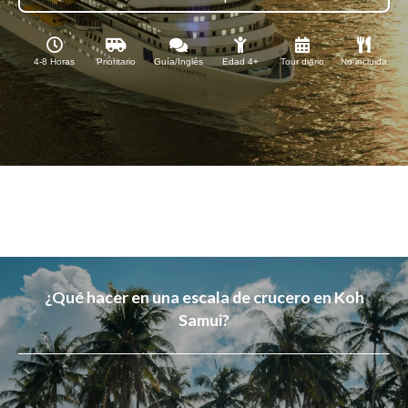
4-8 Horas
Prioritario
Guía/Inglés
Edad 4+
Tour diario
No incluida
¿Qué hacer en una escala de crucero en Koh
Samui?