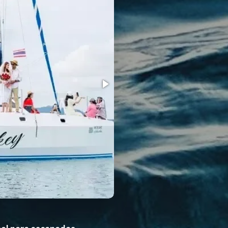
Vickey catamarán · Cubierta exter