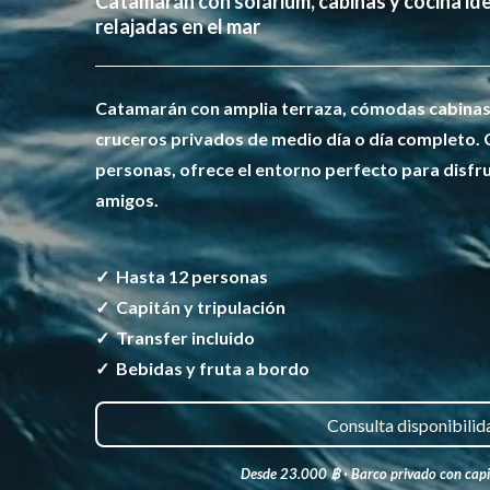
Incluye capitán, tripulación, bebidas, fruta, s
vuelta
Catamarán con amplia terraza, cómodas cabinas y
cruceros privados de medio día o día completo.
personas, ofrece el entorno perfecto para disfru
amigos.
✓ Hasta 12 personas
✓ Capitán y tripulación
✓ Transfer incluido
✓ Bebidas y fruta a bordo
Consulta disponibilid
Desde 23.000 ฿ · Barco privado con capit