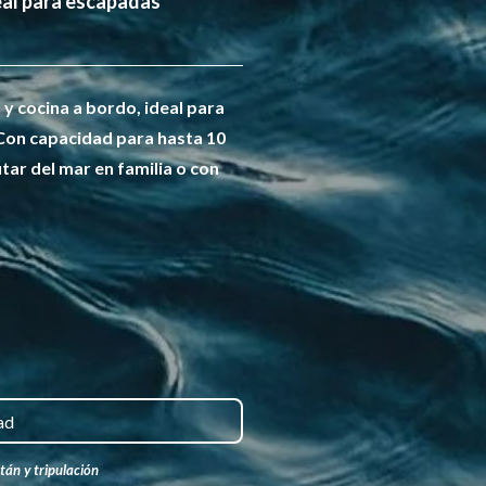
norkel y transfer hotel ida y
 cocina a bordo, ideal para
 Con capacidad para hasta 10
tar del mar en familia o con
ad
án y tripulación