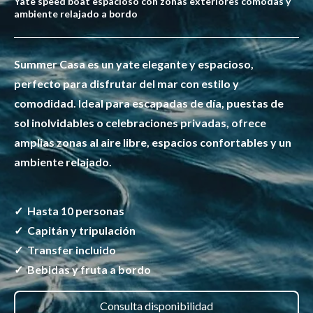
Incluye capitán, tripulación, bebidas, fruta, snorkel y transfer
hotel ida y vuelta
Summer Casa es un yate elegante y espacioso,
perfecto para disfrutar del mar con estilo y
comodidad. Ideal para escapadas de día, puestas de
sol inolvidables o celebraciones privadas, ofrece
amplias zonas al aire libre, espacios confortables y un
ambiente relajado.
✓ Hasta 10 personas
✓ Capitán y tripulación
✓ Transfer incluido
✓ Bebidas y fruta a bordo
Consulta disponibilidad