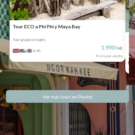
Tour ECO a Phi Phi y Maya Bay
To
Tour grupal en inglés
1.990
THB
8-9h
Tour
Precio por adulto
Ver más tours en Phuket