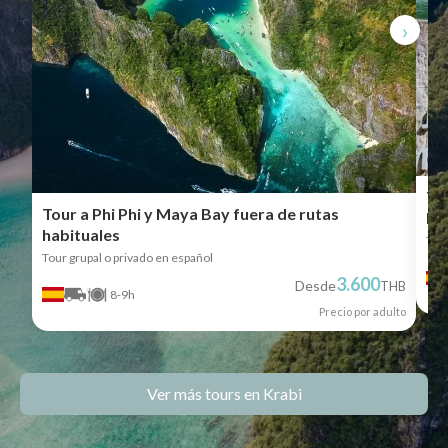
›
To
Tour a Phi Phi y Maya Bay fuera de rutas
ha
habituales
Tou
Tour grupal o privado en español
3.600
Desde
THB
8-9h
Precio por adulto
Ver más tours en Krabi