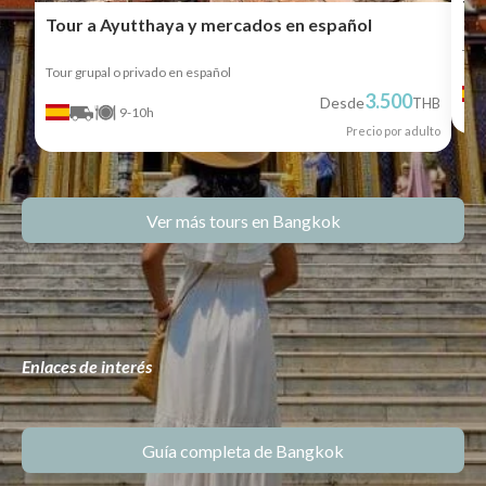
To
Tour a Ayutthaya y mercados en español
Tour
Tour grupal o privado en español
3.500
Desde
THB
9-10h
Precio por adulto
Ver más tours en Bangkok
Enlaces de interés
Guía completa de Bangkok