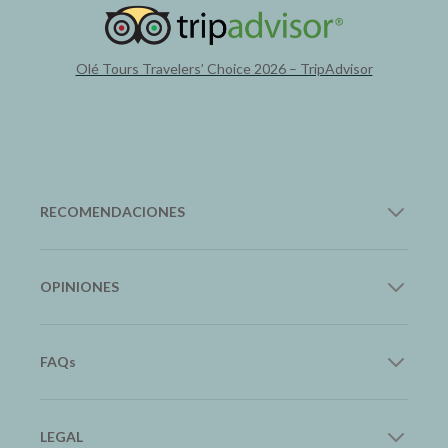
Olé Tours Travelers’ Choice 2026 – TripAdvisor
RECOMENDACIONES
12Go Asia
OPINIONES
Transporte en Asia
Google
FAQs
Trip.com
Lee nuestras reseñas
Hoteles y Vuelos
Preguntas frecuentes
LEGAL
Tripadvisor