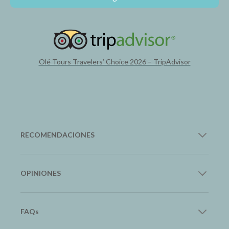
Olé Tours Travelers’ Choice 2026 – TripAdvisor
RECOMENDACIONES
12Go Asia
OPINIONES
Transporte en Asia
Google
FAQs
Trip.com
Lee nuestras reseñas
Hoteles y Vuelos